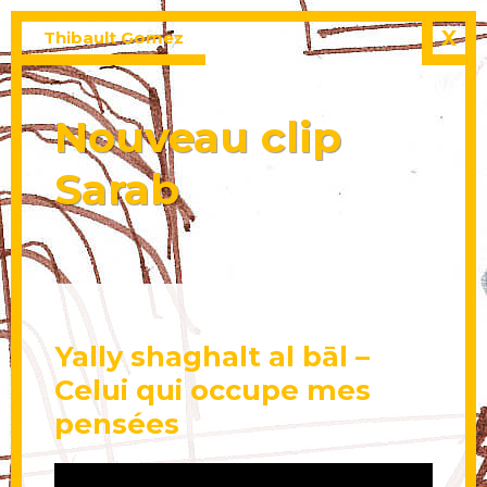
X
Thibault Gomez
Nouveau clip
Sarab
Yally shaghalt al bāl –
Celui qui occupe mes
pensées